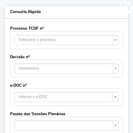
Consulta Rápida
Processo TCDF nº
Selecione o processo
Decisão nº
número/ano
e-DOC nº
Informe o e-DOC
Pautas das Sessões Plenárias
Pautas
das
Sessões