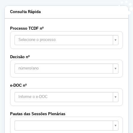
Consulta Rápida
Processo TCDF nº
Selecione o processo
Decisão nº
número/ano
e-DOC nº
Informe o e-DOC
Pautas das Sessões Plenárias
Pautas
das
Sessões