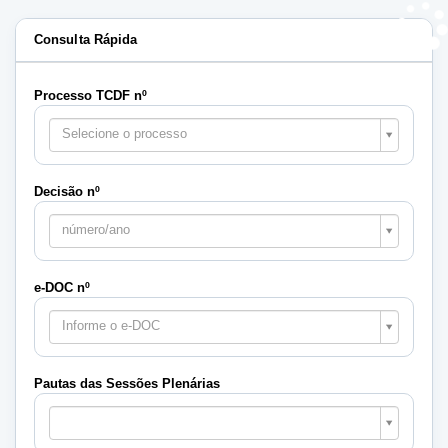
Consulta Rápida
Processo TCDF nº
Selecione o processo
Decisão nº
número/ano
e-DOC nº
Informe o e-DOC
Pautas das Sessões Plenárias
Pautas
das
Sessões