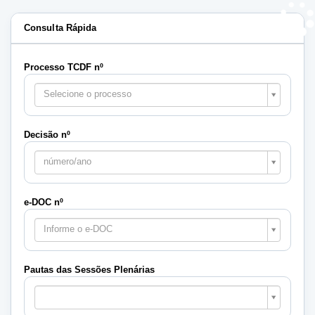
Consulta Rápida
Processo TCDF nº
Selecione o processo
Decisão nº
número/ano
e-DOC nº
Informe o e-DOC
Pautas das Sessões Plenárias
Pautas
das
Sessões