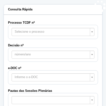
Consulta Rápida
Processo TCDF nº
Selecione o processo
Decisão nº
número/ano
e-DOC nº
Informe o e-DOC
Pautas das Sessões Plenárias
Pautas
das
Sessões