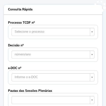
Consulta Rápida
Processo TCDF nº
Selecione o processo
Decisão nº
número/ano
e-DOC nº
Informe o e-DOC
Pautas das Sessões Plenárias
Pautas
das
Sessões