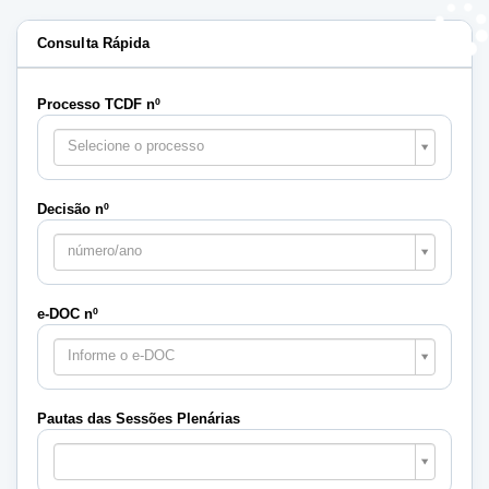
Consulta Rápida
Processo TCDF nº
Selecione o processo
Decisão nº
número/ano
e-DOC nº
Informe o e-DOC
Pautas das Sessões Plenárias
Pautas
das
Sessões