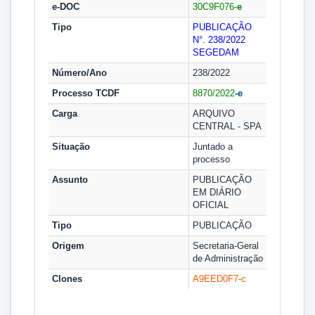
e-DOC
30C9F076-
e
Tipo
PUBLICAÇÃO
N°. 238/2022
SEGEDAM
Número/Ano
238/2022
Processo TCDF
8870/2022
-e
Carga
ARQUIVO
CENTRAL - SPA
Situação
Juntado a
processo
Assunto
PUBLICAÇÃO
EM DIÁRIO
OFICIAL
Tipo
PUBLICAÇÃO
Origem
Secretaria-Geral
de Administração
Clones
A9EED0F7-
c