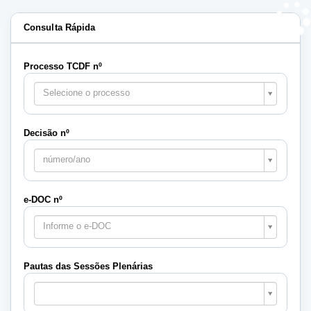
Consulta Rápida
Processo TCDF nº
Selecione o processo
Decisão nº
número/ano
e-DOC nº
Informe o e-DOC
Pautas das Sessões Plenárias
Pautas
das
Sessões