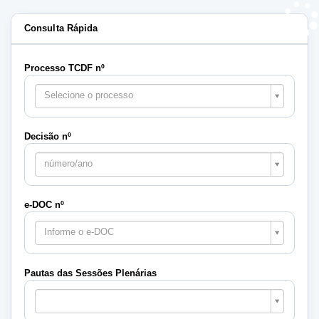
Consulta Rápida
Processo TCDF nº
Selecione o processo
Decisão nº
número/ano
e-DOC nº
Informe o e-DOC
Pautas das Sessões Plenárias
Pautas
das
Sessões