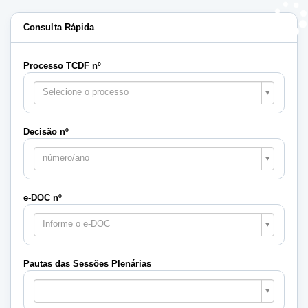
Consulta Rápida
Processo TCDF nº
Selecione o processo
Decisão nº
número/ano
e-DOC nº
Informe o e-DOC
Pautas das Sessões Plenárias
Pautas
das
Sessões