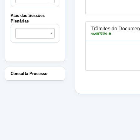
Sessões
Plenárias
Atas das Sessões
Plenárias
Atas
Trâmites do Documen
das
e
4A0B7350-
Sessões
Plenárias
Consulta Processo