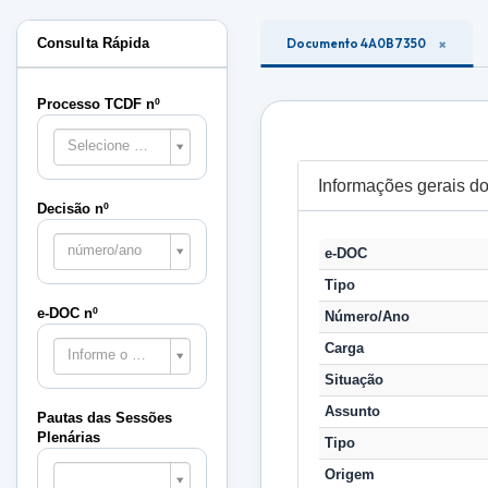
Consulta Rápida
Documento 4A0B7350
Processo TCDF nº
Selecione o processo
Informações gerais 
Decisão nº
número/ano
e-DOC
Tipo
e-DOC nº
Número/Ano
Carga
Informe o e-DOC
Situação
Assunto
Pautas das Sessões
Plenárias
Tipo
Pautas
Origem
das