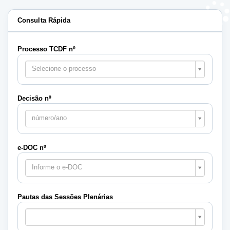
Consulta Rápida
Processo TCDF nº
Selecione o processo
Decisão nº
número/ano
e-DOC nº
Informe o e-DOC
Pautas das Sessões Plenárias
Pautas
das
Sessões