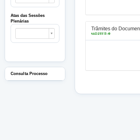
Sessões
Plenárias
Atas das Sessões
Plenárias
Atas
Trâmites do Documen
das
e
4AD25513-
Sessões
Plenárias
Consulta Processo