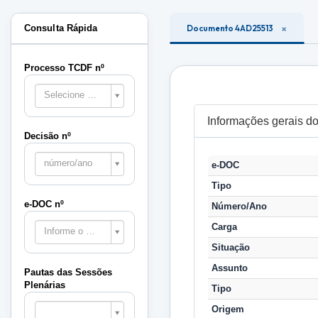
Consulta Rápida
Documento 4AD25513
Processo TCDF nº
Selecione o processo
Informações gerais 
Decisão nº
número/ano
e-DOC
Tipo
e-DOC nº
Número/Ano
Carga
Informe o e-DOC
Situação
Assunto
Pautas das Sessões
Plenárias
Tipo
Pautas
Origem
das