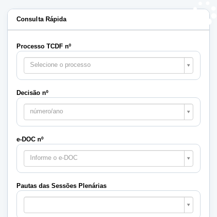
Consulta Rápida
Processo TCDF nº
Selecione o processo
Decisão nº
número/ano
e-DOC nº
Informe o e-DOC
Pautas das Sessões Plenárias
Pautas
das
Sessões