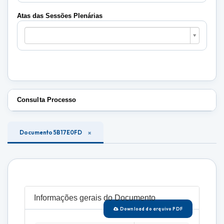
Plenárias
Atas das Sessões Plenárias
Atas
das
Sessões
Plenárias
Consulta Processo
Documento 5B17E0FD
Informações gerais do Documento
Download do arquivo PDF