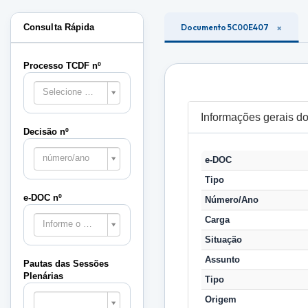
Consulta Rápida
Documento 5C00E407
Processo TCDF nº
Selecione o processo
Informações gerais 
Decisão nº
número/ano
e-DOC
Tipo
e-DOC nº
Número/Ano
Carga
Informe o e-DOC
Situação
Assunto
Pautas das Sessões
Plenárias
Tipo
Pautas
Origem
das