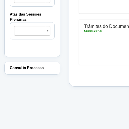
Sessões
Plenárias
Atas das Sessões
Plenárias
Atas
Trâmites do Documen
das
e
5C00E407-
Sessões
Plenárias
Consulta Processo