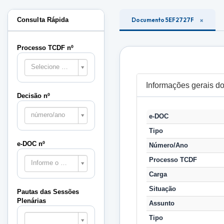
Consulta Rápida
Documento 5EF2727F
Processo TCDF nº
Selecione o processo
Informações gerais 
Decisão nº
número/ano
e-DOC
Tipo
e-DOC nº
Número/Ano
Processo TCDF
Informe o e-DOC
Carga
Situação
Pautas das Sessões
Plenárias
Assunto
Pautas
Tipo
das