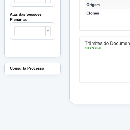
Sessões
Origem
Plenárias
Clones
Atas das Sessões
Plenárias
Atas
das
Sessões
Plenárias
Trâmites do Documen
e
5EF2727F-
Consulta Processo