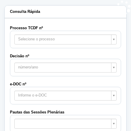
Consulta Rápida
Processo TCDF nº
Selecione o processo
Decisão nº
número/ano
e-DOC nº
Informe o e-DOC
Pautas das Sessões Plenárias
Pautas
das
Sessões