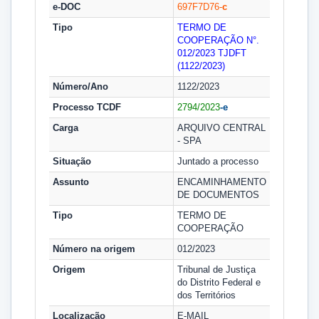
e-DOC
697F7D76-
c
Tipo
TERMO DE
COOPERAÇÃO N°.
012/2023
TJDFT
(1122/2023)
Número/Ano
1122/2023
Processo TCDF
2794/2023
-e
Carga
ARQUIVO CENTRAL
- SPA
Situação
Juntado a processo
Assunto
ENCAMINHAMENTO
DE DOCUMENTOS
Tipo
TERMO DE
COOPERAÇÃO
Número na origem
012/2023
Origem
Tribunal de Justiça
do Distrito Federal e
dos Territórios
Localização
E-MAIL