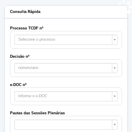
Consulta Rápida
Processo TCDF nº
Selecione o processo
Decisão nº
número/ano
e-DOC nº
Informe o e-DOC
Pautas das Sessões Plenárias
Pautas
das
Sessões