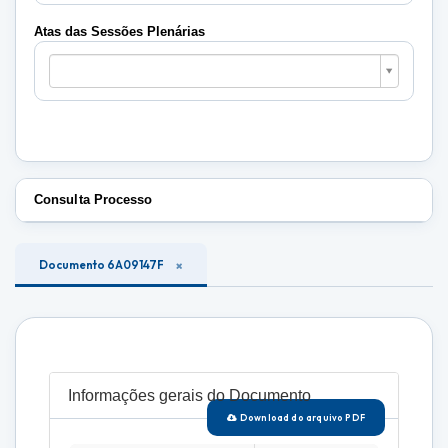
Plenárias
Atas das Sessões Plenárias
Atas
das
Sessões
Plenárias
Consulta Processo
Documento 6A09147F
Informações gerais do Documento
Download do arquivo PDF