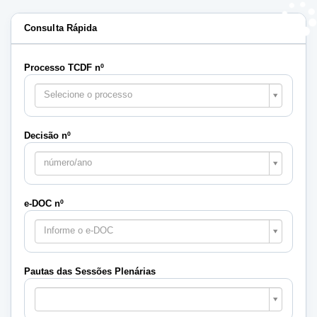
Consulta Rápida
Processo TCDF nº
Selecione o processo
Decisão nº
número/ano
e-DOC nº
Informe o e-DOC
Pautas das Sessões Plenárias
Pautas
das
Sessões