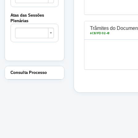
Sessões
Plenárias
Atas das Sessões
Plenárias
Atas
Trâmites do Documen
das
e
6CB1FD02-
Sessões
Plenárias
Consulta Processo