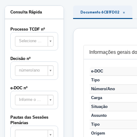
Consulta Rápida
Documento 6CB1FD02
Processo TCDF nº
Selecione o processo
Informações gerais 
Decisão nº
número/ano
e-DOC
Tipo
e-DOC nº
Número/Ano
Carga
Informe o e-DOC
Situação
Assunto
Pautas das Sessões
Plenárias
Tipo
Pautas
Origem
das