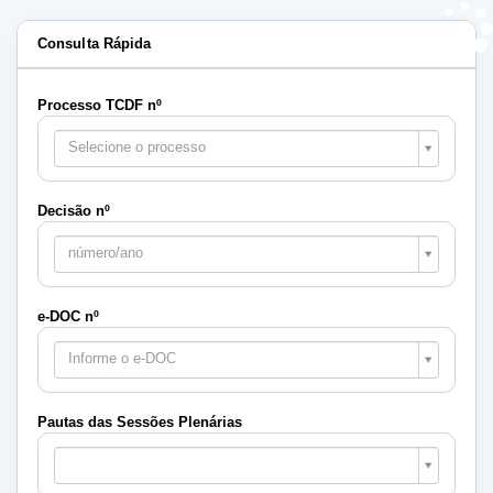
Consulta Rápida
Processo TCDF nº
Selecione o processo
Decisão nº
número/ano
e-DOC nº
Informe o e-DOC
Pautas das Sessões Plenárias
Pautas
das
Sessões