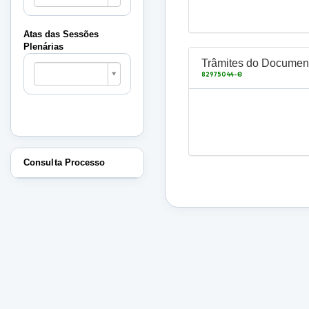
Sessões
Plenárias
Atas das Sessões
Plenárias
Atas
Trâmites do Documen
das
e
82975044-
Sessões
Plenárias
Consulta Processo