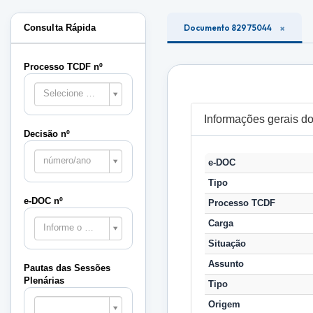
Consulta Rápida
Documento 82975044
Processo TCDF nº
Selecione o processo
Informações gerais 
Decisão nº
número/ano
e-DOC
Tipo
e-DOC nº
Processo TCDF
Carga
Informe o e-DOC
Situação
Assunto
Pautas das Sessões
Plenárias
Tipo
Pautas
Origem
das