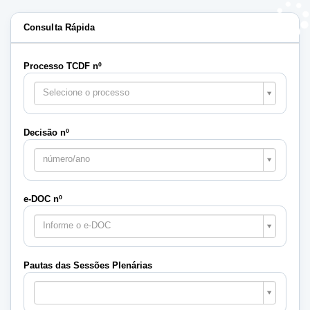
Consulta Rápida
Processo TCDF nº
Selecione o processo
Decisão nº
número/ano
e-DOC nº
Informe o e-DOC
Pautas das Sessões Plenárias
Pautas
das
Sessões