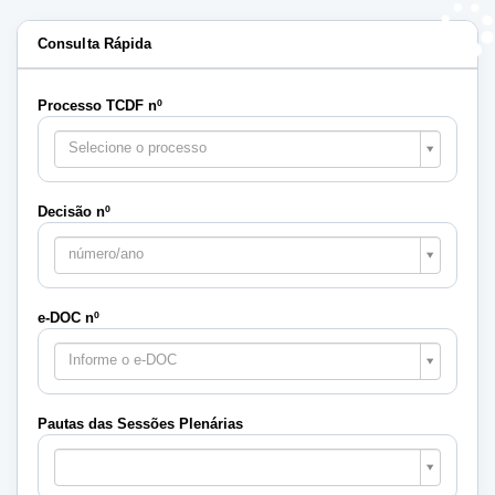
Consulta Rápida
Processo TCDF nº
Selecione o processo
Decisão nº
número/ano
e-DOC nº
Informe o e-DOC
Pautas das Sessões Plenárias
Pautas
das
Sessões