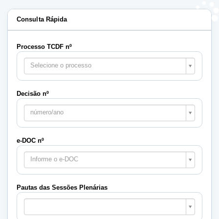
Consulta Rápida
Processo TCDF nº
Selecione o processo
Decisão nº
número/ano
e-DOC nº
Informe o e-DOC
Pautas das Sessões Plenárias
Pautas
das
Sessões