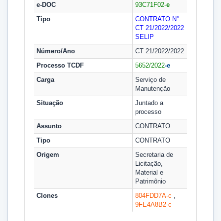
e-DOC
93C71F02-
e
Tipo
CONTRATO N°.
CT 21/2022/2022
SELIP
Número/Ano
CT 21/2022/2022
Processo TCDF
5652/2022
-e
Carga
Serviço de
Manutenção
Situação
Juntado a
processo
Assunto
CONTRATO
Tipo
CONTRATO
Origem
Secretaria de
Licitação,
Material e
Patrimônio
Clones
804FDD7A-
c
,
9FE4A8B2-
c