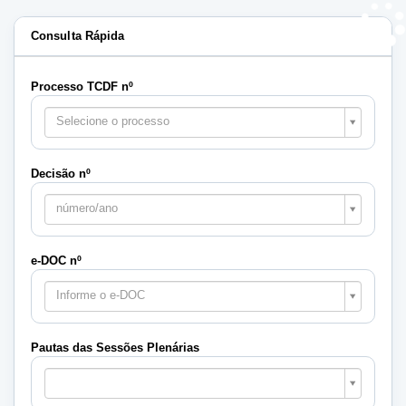
Consulta Rápida
Processo TCDF nº
Selecione o processo
Decisão nº
número/ano
e-DOC nº
Informe o e-DOC
Pautas das Sessões Plenárias
Pautas
das
Sessões