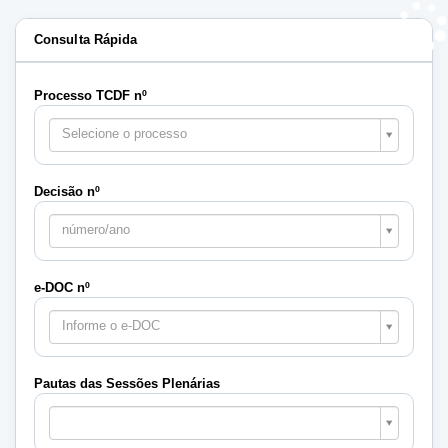
Consulta Rápida
Processo TCDF nº
Selecione o processo
Decisão nº
número/ano
e-DOC nº
Informe o e-DOC
Pautas das Sessões Plenárias
Pautas
das
Sessões