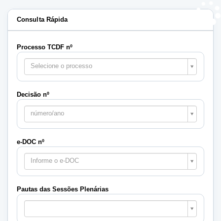
Consulta Rápida
Processo TCDF nº
Selecione o processo
Decisão nº
número/ano
e-DOC nº
Informe o e-DOC
Pautas das Sessões Plenárias
Pautas
das
Sessões