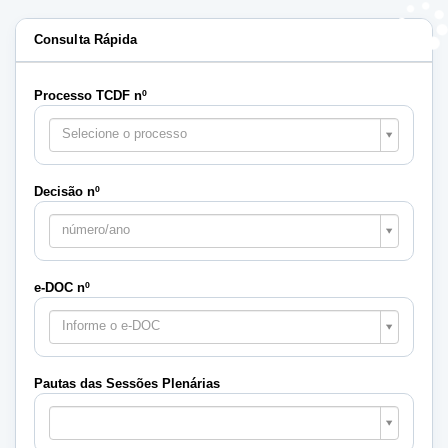
Consulta Rápida
Processo TCDF nº
Selecione o processo
Decisão nº
número/ano
e-DOC nº
Informe o e-DOC
Pautas das Sessões Plenárias
Pautas
das
Sessões