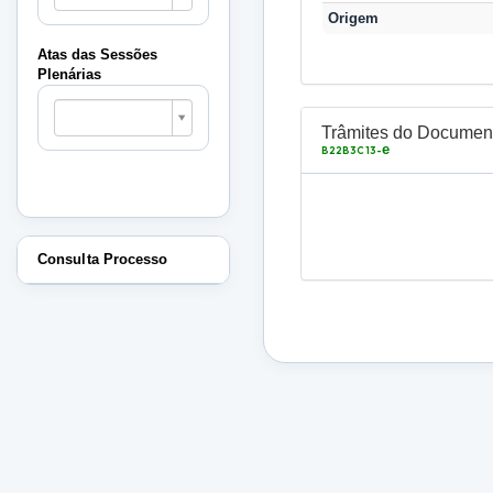
Sessões
Origem
Plenárias
Atas das Sessões
Plenárias
Atas
das
Trâmites do Documen
Sessões
e
B22B3C13-
Plenárias
Consulta Processo