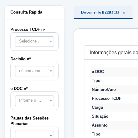
Consulta Rápida
Documento B22B3C13
Processo TCDF nº
Selecione o processo
Informações gerais 
Decisão nº
número/ano
e-DOC
Tipo
e-DOC nº
Número/Ano
Processo TCDF
Informe o e-DOC
Carga
Situação
Pautas das Sessões
Plenárias
Assunto
Pautas
Tipo
das