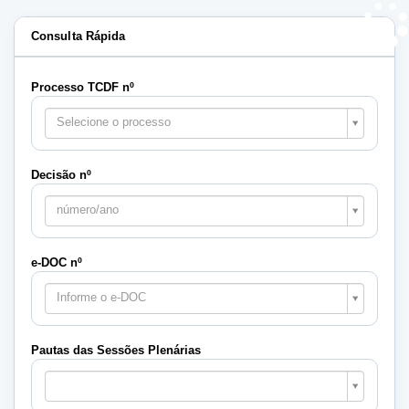
Consulta Rápida
Processo TCDF nº
Selecione o processo
Decisão nº
número/ano
e-DOC nº
Informe o e-DOC
Pautas das Sessões Plenárias
Pautas
das
Sessões