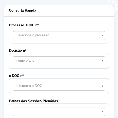
Consulta Rápida
Processo TCDF nº
Selecione o processo
Decisão nº
número/ano
e-DOC nº
Informe o e-DOC
Pautas das Sessões Plenárias
Pautas
das
Sessões