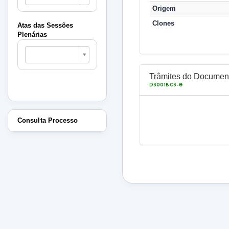
Sessões
Origem
Plenárias
Clones
Atas das Sessões
Plenárias
Atas
das
Sessões
Plenárias
Trâmites do Documen
e
D3001BC3-
Consulta Processo