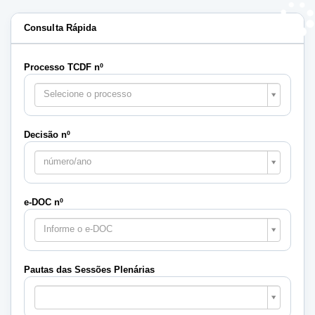
Consulta Rápida
Processo TCDF nº
Selecione o processo
Decisão nº
número/ano
e-DOC nº
Informe o e-DOC
Pautas das Sessões Plenárias
Pautas
das
Sessões