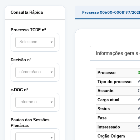
Consulta Rápida
Processo 00600-00011197/202
Processo TCDF nº
Selecione o processo
Informações gerais
Decisão nº
número/ano
Processo
0
Tipo do processo
A
e-DOC nº
Assunto
C
Carga atual
Informe o e-DOC
Status
A
Fase
A
Pautas das Sessões
Plenárias
Interessado
Pautas
Orgão Origem
das