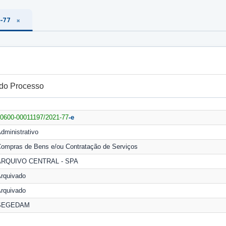
1-77
 do Processo
0600-00011197/2021-77
-e
dministrativo
ompras de Bens e/ou Contratação de Serviços
ARQUIVO CENTRAL - SPA
rquivado
rquivado
SEGEDAM