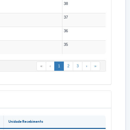
38
37
36
35
«
‹
1
2
3
›
»
Unidade Recebimento