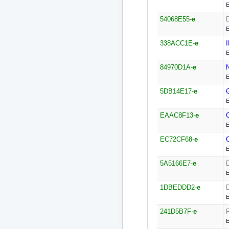
E
54068E55-
e
E
338ACC1E-
e
E
84970D1A-
e
E
5DB14E17-
e
E
EAAC8F13-
e
E
EC72CF68-
e
E
5A5166E7-
e
E
1DBEDDD2-
e
E
241D5B7F-
e
E