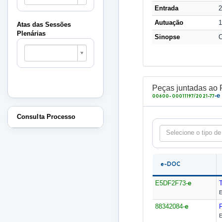
Sessões
Entrada
2
Plenárias
Autuação
1
Atas das Sessões
Plenárias
Sinopse
C
Atas
das
Sessões
Plenárias
Peças juntadas ao 
-e
00600-00011197/2021-77
Consulta Processo
Selecione o tipo de
e-DOC
E5DF2F73-
e
E
88342084-
e
E