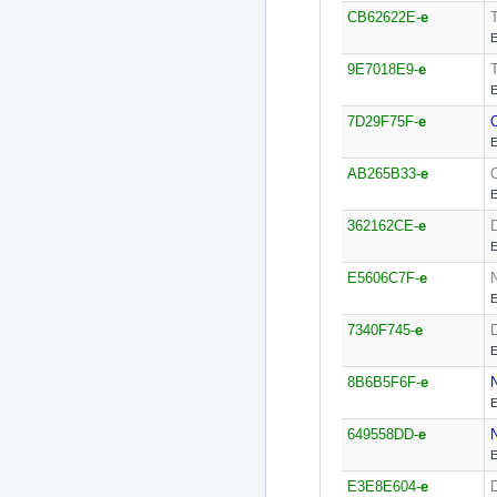
CB62622E-
e
E
9E7018E9-
e
E
7D29F75F-
e
E
AB265B33-
e
E
362162CE-
e
E
E5606C7F-
e
E
7340F745-
e
E
8B6B5F6F-
e
E
649558DD-
e
E
E3E8E604-
e