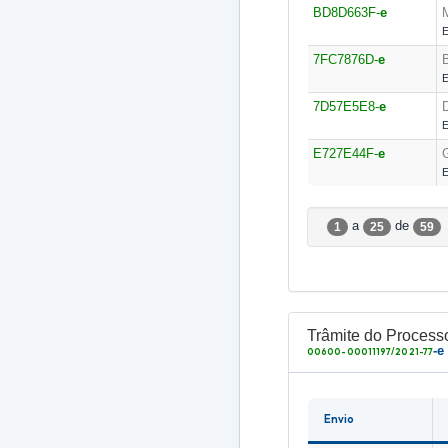
BD8D663F-
e
E
7FC7876D-
e
E
7D57E5E8-
e
E
E727E44F-
e
E
a
de
1
25
59
Trâmite do Process
-e
00600-00011197/2021-77
Envio