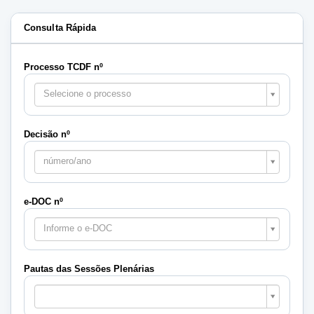
Consulta Rápida
Processo TCDF nº
Selecione o processo
Decisão nº
número/ano
e-DOC nº
Informe o e-DOC
Pautas das Sessões Plenárias
Pautas
das
Sessões