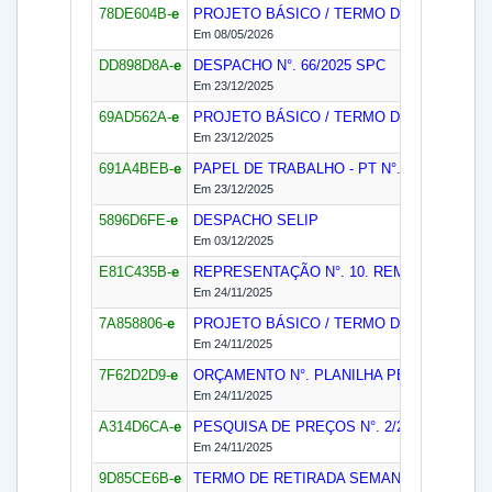
78DE604B-
e
PROJETO BÁSICO / TERMO DE REFERÊNCIA
Em 08/05/2026
DD898D8A-
e
DESPACHO N°. 66/2025
SPC
Em 23/12/2025
69AD562A-
e
PROJETO BÁSICO / TERMO DE REFERÊNCIA
Em 23/12/2025
691A4BEB-
e
PAPEL DE TRABALHO - PT N°. S/N/2025
SP
Em 23/12/2025
5896D6FE-
e
DESPACHO
SELIP
Em 03/12/2025
E81C435B-
e
REPRESENTAÇÃO N°. 10. REMOÇÃO DO A
Em 24/11/2025
7A858806-
e
PROJETO BÁSICO / TERMO DE REFERÊNCI
Em 24/11/2025
7F62D2D9-
e
ORÇAMENTO N°. PLANILHA PESQUISA PR
Em 24/11/2025
A314D6CA-
e
PESQUISA DE PREÇOS N°. 2/2025
SEMAN
Em 24/11/2025
9D85CE6B-
e
TERMO DE RETIRADA
SEMAN