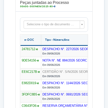
Peças juntadas ao Processo
-e
00600-00014836/2025-80
Selecione o tipo de documento para filtrar as peças
e-DOC
Tipo - Número/Ano
24781712-
e
DESPACHO N°. 227/2026
SEORC
Em 09/06/2026
9DE54156-
e
NOTA N°. NE 884/2026
SEORC
Em 09/06/2026
EE6C217B-
e
CERTIDÃO N°. S/N/2026
SEORC
Em 09/06/2026
E882D019-
e
DESPACHO N°. 1144/2026
SECOF
Em 08/06/2026
3FDFC8B5-
e
DESPACHO N°. 0691/2026
SEGEDAM
Em 29/05/2026
C0643FD6-
e
RESERVA ORÇAMENTÁRIA N°. RO 114/202