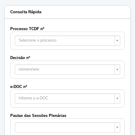
Consulta Rápida
Processo TCDF nº
Selecione o processo
Decisão nº
número/ano
e-DOC nº
Informe o e-DOC
Pautas das Sessões Plenárias
Pautas
das
Sessões