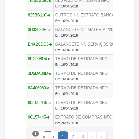
78D5AA5C-
e
DESPACHO N°. 02/2018
NFO
Em 16/04/2018
825BB11C-
e
OUTROS N°. EXTRATO BANCÁRIO/2018
NF
Em 16/04/2018
3D33930F-
e
BALANCETE N°. MATERIAL/2018
NFO
Em 16/04/2018
E4A2CDC3-
e
BALANCETE N°. SERVIÇOS/2018
NFO
Em 16/04/2018
8FC908D4-
e
TERMO DE RETIRADA
NFO
Em 16/04/2018
3D5DA88D-
e
TERMO DE RETIRADA
NFO
Em 16/04/2018
8A406989-
e
TERMO DE RETIRADA
NFO
Em 16/04/2018
80E0E7B5-
e
TERMO DE RETIRADA
NFO
Em 16/04/2018
9C157445-
e
EXTRATO DE COMPRAS
NFO
Em 26/03/2018
a
de
1
25
51
«
‹
1
2
3
›
»