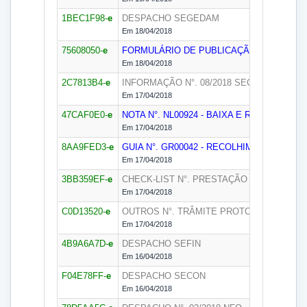
1BEC1F98-
e
DESPACHO
SEGEDAM
Em 18/04/2018
75608050-
e
FORMULÁRIO DE PUBLICAÇÃO DE SUPR
Em 18/04/2018
2C7813B4-
e
INFORMAÇÃO N°. 08/2018
SECON
Em 17/04/2018
47CAF0E0-
e
NOTA N°. NL00924 - BAIXA E REVERSÃ/20
Em 17/04/2018
8AA9FED3-
e
GUIA N°. GR00042 - RECOLHIMENTO VA/20
Em 17/04/2018
3BB359EF-
e
CHECK-LIST N°. PRESTAÇÃO DE CONTAS/
Em 17/04/2018
C0D13520-
e
OUTROS N°. TRÂMITE PROTOCOLO/2018
Em 17/04/2018
4B9A6A7D-
e
DESPACHO
SEFIN
Em 16/04/2018
F04E78FF-
e
DESPACHO
SECON
Em 16/04/2018