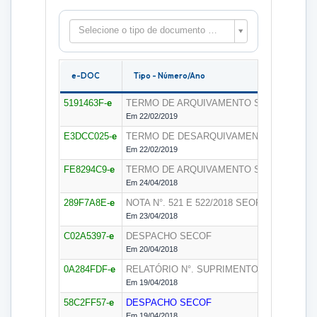
Selecione o tipo de documento para filtrar as peças
e-DOC
Tipo - Número/Ano
5191463F-
e
TERMO DE ARQUIVAMENTO
SEGEDAM
Em 22/02/2019
E3DCC025-
e
TERMO DE DESARQUIVAMENTO
SEGEDA
Em 22/02/2019
FE8294C9-
e
TERMO DE ARQUIVAMENTO
SECON
Em 24/04/2018
289F7A8E-
e
NOTA N°. 521 E 522/2018
SEORC
Em 23/04/2018
C02A5397-
e
DESPACHO
SECOF
Em 20/04/2018
0A284FDF-
e
RELATÓRIO N°. SUPRIMENTO ARQUIVADO -
Em 19/04/2018
58C2FF57-
e
DESPACHO
SECOF
Em 19/04/2018