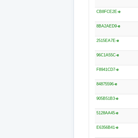
CB8FCE2E-
e
8BA2AED9-
e
2515EA7E-
e
96C1A55C-
e
F8941CD7-
e
84875596-
e
905B51B3-
e
5128AA45-
e
E6356B41-
e