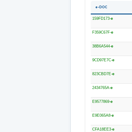
e-DOC
159FD173-
e
F359C67F-
e
38B6A544-
e
9CD97E7C-
e
823CBD7E-
e
2434765A-
e
E9577869-
e
E9E065A8-
e
CFA18EE3-
e