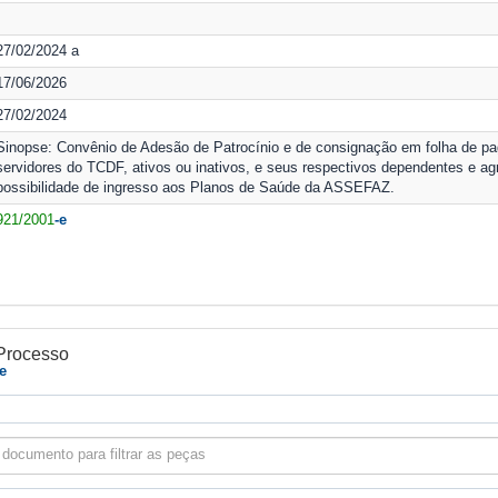
27/02/2024 a
17/06/2026
27/02/2024
Sinopse: Convênio de Adesão de Patrocínio e de consignação em folha de pa
servidores do TCDF, ativos ou inativos, e seus respectivos dependentes e ag
possibilidade de ingresso aos Planos de Saúde da ASSEFAZ.
921/2001
-e
Processo
-e
 documento para filtrar as peças