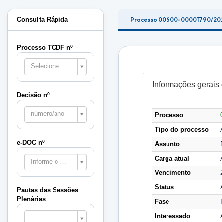
Consulta Rápida
Processo 00600-00001790/20
Processo TCDF nº
Selecione o processo
Informações gerais
Decisão nº
número/ano
Processo
Tipo do processo
e-DOC nº
Assunto
Carga atual
Informe o e-DOC
Vencimento
Status
Pautas das Sessões
Plenárias
Fase
Pautas
Interessado
das