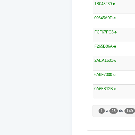
1B048239-
e
09645A0D-
e
FCF67FC3-
e
F265B86A-
e
2AEA1601-
e
6A9F7000-
e
0A65B12B-
e
a
de
1
25
149