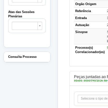
Sessões
Orgão Origem
Plenárias
Referência
Atas das Sessões
Plenárias
Entrada
Atas
Autuação
das
Sessões
Sinopse
Plenárias
Processo(s)
Correlacionador(es)
Consulta Processo
Peças juntadas ao 
00600-00001790/2024-58
Selecione o tipo de