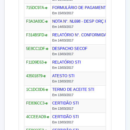
715DC97A-
e
FORMULÁRIO DE PAGAMENTO N°. 344/20
Em 15/03/2017
F3A3A83C-
e
NOTA N°. NL698 - DESP ORÇ RP/2017
SEC
Em 14/03/2017
F314B5FD-
e
RELATÓRIO N°. CONFORMIDADE PAGAME
Em 14/03/2017
5E8CC1DF-
e
DESPACHO
SECOF
Em 13/03/2017
F11D9E63-
e
RELATÓRIO
STI
Em 13/03/2017
43501879-
e
ATESTO
STI
Em 13/03/2017
1C1DC0D6-
e
TERMO DE ACEITE
STI
Em 13/03/2017
FE836CC3-
e
CERTIDÃO
STI
Em 13/03/2017
4CCEEAD9-
e
CERTIDÃO
STI
Em 13/03/2017