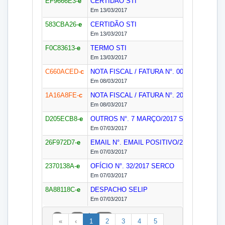
EF9666E3-
e
CERTIDÃO
STI
Em 13/03/2017
583CBA26-
e
CERTIDÃO
STI
Em 13/03/2017
F0C83613-
e
TERMO
STI
Em 13/03/2017
C660ACED-
c
NOTA FISCAL / FATURA N°. 000020421
EMP
Em 08/03/2017
1A16A8FE-
c
NOTA FISCAL / FATURA N°. 20412
EMPPRI
Em 08/03/2017
D205ECB8-
e
OUTROS N°. 7 MARÇO/2017
SERCO
Em 07/03/2017
26F972D7-
e
EMAIL N°. EMAIL POSITIVO/2017
SERCO
Em 07/03/2017
2370138A-
e
OFÍCIO N°. 32/2017
SERCO
Em 07/03/2017
8A88118C-
e
DESPACHO
SELIP
Em 07/03/2017
a
de
1
25
167
«
‹
1
2
3
4
5