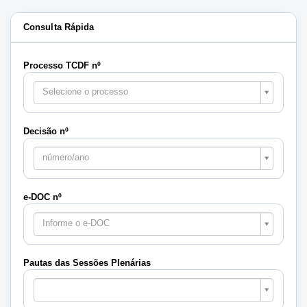
Consulta Rápida
Processo TCDF nº
Selecione o processo
Decisão nº
número/ano
e-DOC nº
Informe o e-DOC
Pautas das Sessões Plenárias
Pautas
das
Sessões