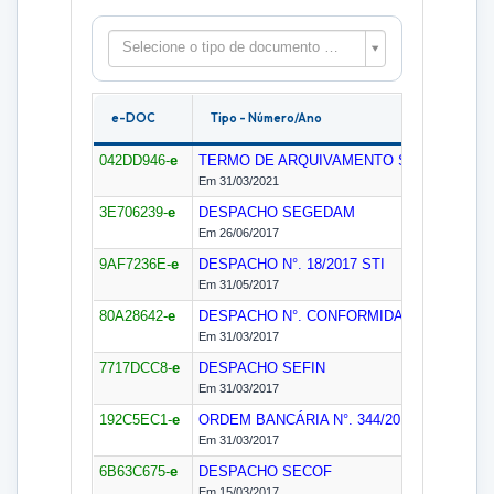
Selecione o tipo de documento para filtrar as peças
e-DOC
Tipo - Número/Ano
042DD946-
e
TERMO DE ARQUIVAMENTO
STI/SSUF
Em 31/03/2021
3E706239-
e
DESPACHO
SEGEDAM
Em 26/06/2017
9AF7236E-
e
DESPACHO N°. 18/2017
STI
Em 31/05/2017
80A28642-
e
DESPACHO N°. CONFORMIDADE CONTÁBI
Em 31/03/2017
7717DCC8-
e
DESPACHO
SEFIN
Em 31/03/2017
192C5EC1-
e
ORDEM BANCÁRIA N°. 344/2017
SEFIN
Em 31/03/2017
6B63C675-
e
DESPACHO
SECOF
Em 15/03/2017