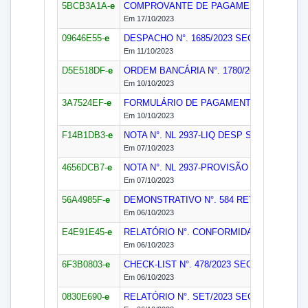
5BCB3A1A-
e
COMPROVANTE DE PAGAMENTO N°. 1780
Em 17/10/2023
09646E55-
e
DESPACHO N°. 1685/2023
SECOF
Em 11/10/2023
D5E518DF-
e
ORDEM BANCÁRIA N°. 1780/2023
SEFIN
Em 10/10/2023
3A7524EF-
e
FORMULÁRIO DE PAGAMENTO N°. 1780/2
Em 10/10/2023
F14B1DB3-
e
NOTA N°. NL 2937-LIQ DESP SETEMBRO/2
Em 07/10/2023
4656DCB7-
e
NOTA N°. NL 2937-PROVISÃO SETEMBRO/
Em 07/10/2023
56A4985F-
e
DEMONSTRATIVO N°. 584 RETENÇÃO DE 
Em 06/10/2023
E4E91E45-
e
RELATÓRIO N°. CONFORMIDADE DE PAG
Em 06/10/2023
6F3B0803-
e
CHECK-LIST N°. 478/2023
SECOF
Em 06/10/2023
0830E690-
e
RELATÓRIO N°. SET/2023
SECON