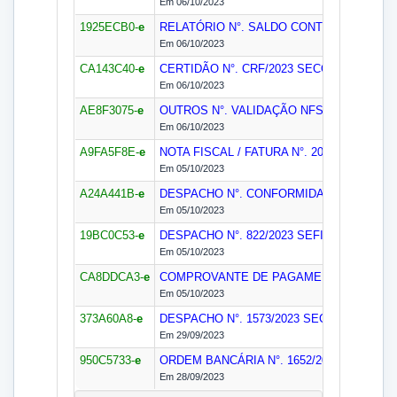
Em 06/10/2023
1925ECB0-
e
RELATÓRIO N°. SALDO CONTRATUAL SET
Em 06/10/2023
CA143C40-
e
CERTIDÃO N°. CRF/2023
SECON
Em 06/10/2023
AE8F3075-
e
OUTROS N°. VALIDAÇÃO NFS-E/2023
SEC
Em 06/10/2023
A9FA5F8E-
e
NOTA FISCAL / FATURA N°. 2023429/2023
P
Em 05/10/2023
A24A441B-
e
DESPACHO N°. CONFORMIDADE CONTÁBI
Em 05/10/2023
19BC0C53-
e
DESPACHO N°. 822/2023
SEFIN
Em 05/10/2023
CA8DDCA3-
e
COMPROVANTE DE PAGAMENTO N°. 1652
Em 05/10/2023
373A60A8-
e
DESPACHO N°. 1573/2023
SECOF
Em 29/09/2023
950C5733-
e
ORDEM BANCÁRIA N°. 1652/2023
SEFIN
Em 28/09/2023