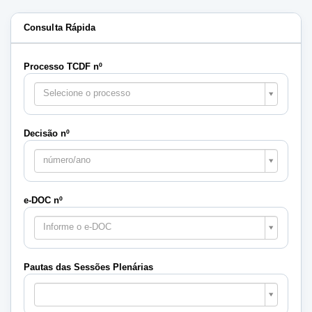
Consulta Rápida
Processo TCDF nº
Selecione o processo
Decisão nº
número/ano
e-DOC nº
Informe o e-DOC
Pautas das Sessões Plenárias
Pautas
das
Sessões