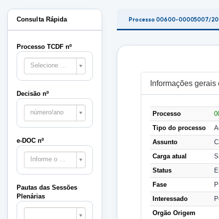
Consulta Rápida
Processo 00600-00005007/2
Processo TCDF nº
Selecione o processo
Informações gerais
Decisão nº
número/ano
Processo
0
Tipo do processo
A
e-DOC nº
Assunto
C
Carga atual
S
Informe o e-DOC
Status
E
Fase
P
Pautas das Sessões
Plenárias
Interessado
P
Pautas
Orgão Origem
das