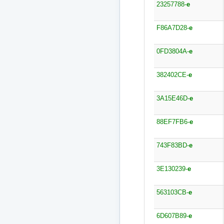
23257788-
e
F86A7D28-
e
0FD3804A-
e
382402CE-
e
3A15E46D-
e
88EF7FB6-
e
743F83BD-
e
3E130239-
e
563103CB-
e
6D607B89-
e