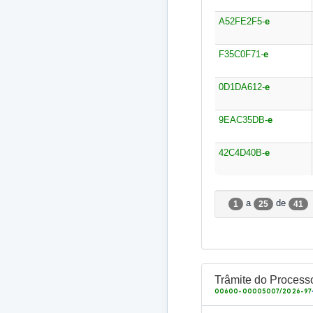
A52FE2F5-
e
F35C0F71-
e
0D1DA612-
e
9EAC35DB-
e
42C4D40B-
e
a
de
1
25
41
Trâmite do Process
00600-00005007/2026-97