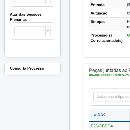
Sessões
Entrada
0
Plenárias
Autuação
0
Atas das Sessões
Plenárias
Sinopse
P
Atas
r
das
Processo(s)
6
Sessões
Correlacionado(s)
Plenárias
Consulta Processo
Peças juntadas ao 
00600-00005007/2026-97
Selecione o tipo de
e-DOC
E254DBDF-
e