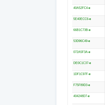
40A52FC4-
e
5E40ECC6-
e
66B1C73B-
e
53D96C49-
e
072A5F3A-
e
DE0C1C37-
e
1DF1C97F-
e
F75F89D3-
e
404248D7-
e