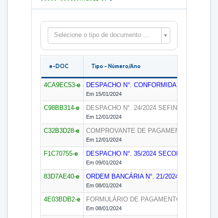
Selecione o tipo de documento para filtrar as peças
e-DOC
Tipo - Número/Ano
4CA9EC53-
e
DESPACHO N°. CONFORMIDADE CONTÁBIL
Em 15/01/2024
C98BB314-
e
DESPACHO N°. 24/2024
SEFIN
Em 12/01/2024
C32B3D28-
e
COMPROVANTE DE PAGAMENTO N°. 21/20
Em 12/01/2024
F1C70755-
e
DESPACHO N°. 35/2024
SECOF
Em 09/01/2024
83D7AE40-
e
ORDEM BANCÁRIA N°. 21/2024
SEFIN
Em 08/01/2024
4E03BDB2-
e
FORMULÁRIO DE PAGAMENTO N°. 21/2024
Em 08/01/2024