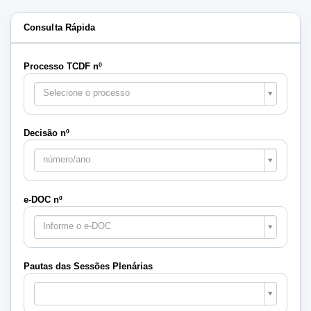
Consulta Rápida
Processo TCDF nº
Selecione o processo
Decisão nº
número/ano
e-DOC nº
Informe o e-DOC
Pautas das Sessões Plenárias
Pautas
das
Sessões