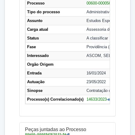
Processo
00600-00005619/2022-56
-e
Tipo do processo
Administrativo
Assunto
Estudos Especiais
Carga atual
Assessoria de Comunicaçã
Status
A classificar
Fase
Providência (execução, en
Interessado
ASCOM, SELIC
Orgão Origem
Entrada
16/01/2024
Autuação
23/05/2022
Sinopse
Contratação de empresa esp
Processo(s) Correlacionado(s)
14633/2023
-e
Peças juntadas ao Processo
-e
00600-00005619/2022-56