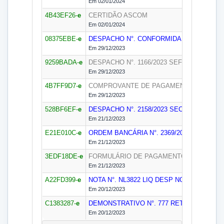
Em 02/01/2024
4B43EF26-
e
CERTIDÃO
ASCOM
Em 02/01/2024
08375EBE-
e
DESPACHO N°. CONFORMIDADE CONTÁBIL
Em 29/12/2023
9259BADA-
e
DESPACHO N°. 1166/2023
SEFIN
Em 29/12/2023
4B7FF9D7-
e
COMPROVANTE DE PAGAMENTO N°. 2369/
Em 29/12/2023
528BF6EF-
e
DESPACHO N°. 2158/2023
SECOF
Em 21/12/2023
E21E010C-
e
ORDEM BANCÁRIA N°. 2369/2023
SEFIN
Em 21/12/2023
3EDF18DE-
e
FORMULÁRIO DE PAGAMENTO N°. 2369/20
Em 21/12/2023
A22FD399-
e
NOTA N°. NL3822 LIQ DESP NOVEMBRO/20
Em 20/12/2023
C1383287-
e
DEMONSTRATIVO N°. 777 RETENÇÃO DE 
Em 20/12/2023