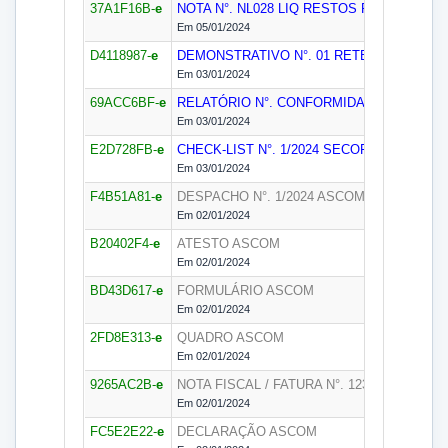
37A1F16B-
e
NOTA N°. NL028 LIQ RESTOS PGR DEZ/202
Em 05/01/2024
D4118987-
e
DEMONSTRATIVO N°. 01 RETENÇÃO DE T
Em 03/01/2024
69ACC6BF-
e
RELATÓRIO N°. CONFORMIDADE DE PAG
Em 03/01/2024
E2D728FB-
e
CHECK-LIST N°. 1/2024
SECOF
Em 03/01/2024
F4B51A81-
e
DESPACHO N°. 1/2024
ASCOM
Em 02/01/2024
B20402F4-
e
ATESTO
ASCOM
Em 02/01/2024
BD43D617-
e
FORMULÁRIO
ASCOM
Em 02/01/2024
2FD8E313-
e
QUADRO
ASCOM
Em 02/01/2024
9265AC2B-
e
NOTA FISCAL / FATURA N°. 1237/2024
ASC
Em 02/01/2024
FC5E2E22-
e
DECLARAÇÃO
ASCOM