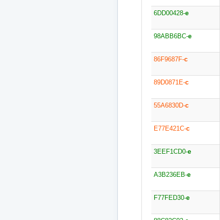
6DD00428-
e
98ABB6BC-
e
86F9687F-
c
89D0871E-
c
55A6830D-
c
E77E421C-
c
3EEF1CD0-
e
A3B236EB-
e
F77FED30-
e