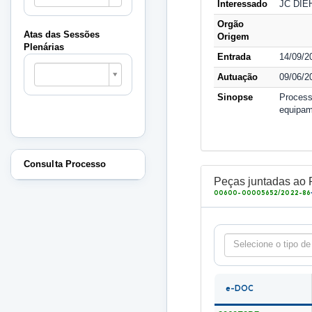
Interessado
JC DIE
Sessões
Plenárias
Orgão
Atas das Sessões
Origem
Plenárias
Entrada
14/09/2
Atas
das
Autuação
09/06/2
Sessões
Sinopse
Process
Plenárias
equipam
Consulta Processo
Peças juntadas ao 
00600-00005652/2022-86
Selecione o tipo de
e-DOC