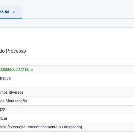
22-86
 do Processo
0005652/2022-86
-e
trativo
tos diversos
 de Manutenção
022
ficar
ncia (execução, encaminhamento ou despacho)