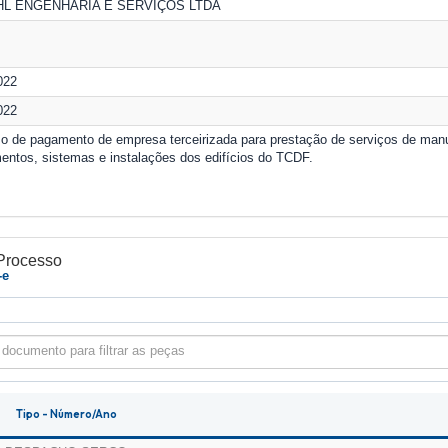
HL ENGENHARIA E SERVIÇOS LTDA
022
022
o de pagamento de empresa terceirizada para prestação de serviços de manut
entos, sistemas e instalações dos edifícios do TCDF.
Processo
-e
 documento para filtrar as peças
Tipo - Número/Ano