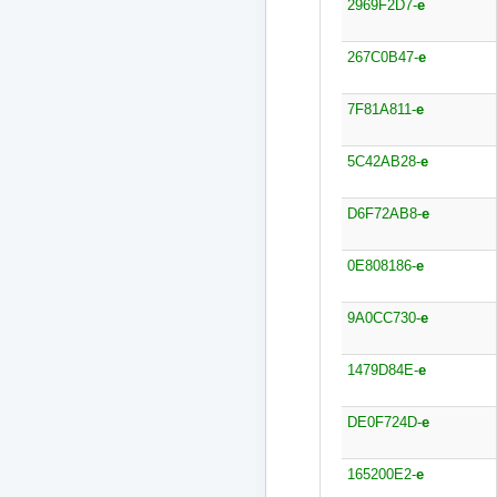
2969F2D7-
e
267C0B47-
e
7F81A811-
e
5C42AB28-
e
D6F72AB8-
e
0E808186-
e
9A0CC730-
e
1479D84E-
e
DE0F724D-
e
165200E2-
e