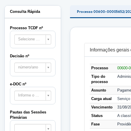
Consulta Rápida
Processo 00600-00005652/20
Processo TCDF nº
Selecione o processo
Informações gerais
Decisão nº
número/ano
Processo
00600-0
Tipo do
Adminis
processo
e-DOC nº
Assunto
Pagamen
Informe o e-DOC
Carga atual
Serviço
Vencimento
31/08/2
Pautas das Sessões
Status
A classi
Plenárias
Pautas
Fase
Providê
das