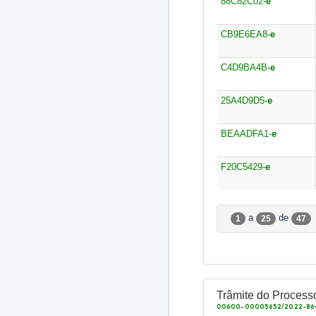
88C82C02-
e
CB9E6EA8-
e
C4D9BA4B-
e
25A4D9D5-
e
BEAADFA1-
e
F20C5429-
e
a
de
1
25
47
Trâmite do Process
00600-00005652/2022-86