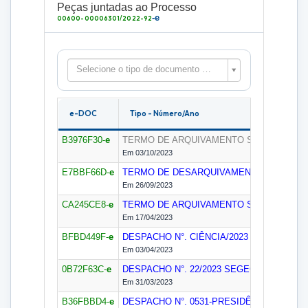
Peças juntadas ao Processo
-e
00600-00006301/2022-92
Selecione o tipo de documento para filtrar as peças
e-DOC
Tipo - Número/Ano
B3976F30-
e
TERMO DE ARQUIVAMENTO
SELIP
Em 03/10/2023
E7BBF66D-
e
TERMO DE DESARQUIVAMENTO
SELIP
Em 26/09/2023
CA245CE8-
e
TERMO DE ARQUIVAMENTO
SEGEM (2019)
Em 17/04/2023
BFBD449F-
e
DESPACHO N°. CIÊNCIA/2023
SEGEM (2019
Em 03/04/2023
0B72F63C-
e
DESPACHO N°. 22/2023
SEGECEX
Em 31/03/2023
B36FBBD4-
e
DESPACHO N°. 0531-PRESIDÊNCIA/2023
G