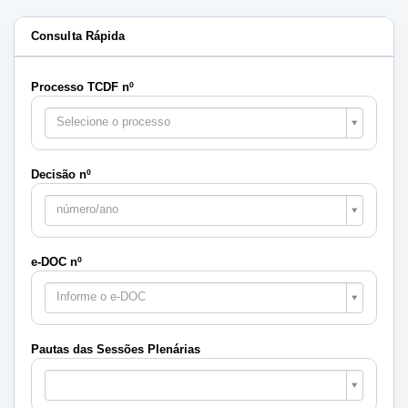
Consulta Rápida
Processo TCDF nº
Selecione o processo
Decisão nº
número/ano
e-DOC nº
Informe o e-DOC
Pautas das Sessões Plenárias
Pautas
das
Sessões