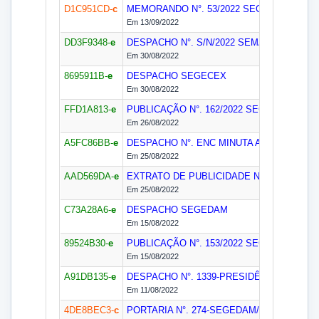
D1C951CD-
c
MEMORANDO N°. 53/2022
SEGEM (2019)
Em 13/09/2022
DD3F9348-
e
DESPACHO N°. S/N/2022
SEMAG
Em 30/08/2022
8695911B-
e
DESPACHO
SEGECEX
Em 30/08/2022
FFD1A813-
e
PUBLICAÇÃO N°. 162/2022
SEGEDAM
Em 26/08/2022
A5FC86BB-
e
DESPACHO N°. ENC MINUTA A SEGEDAM/
Em 25/08/2022
AAD569DA-
e
EXTRATO DE PUBLICIDADE N°. MIN EXT A
Em 25/08/2022
C73A28A6-
e
DESPACHO
SEGEDAM
Em 15/08/2022
89524B30-
e
PUBLICAÇÃO N°. 153/2022
SEGEDAM
Em 15/08/2022
A91DB135-
e
DESPACHO N°. 1339-PRESIDÊNCIA/2022
G
Em 11/08/2022
4DE8BEC3-
c
PORTARIA N°. 274-SEGEDAM/2022
GPAA