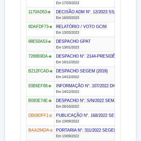
Em 17/03/2023
1170AD53-
e
DECISÃO ADM N°. 12/2023
SS/GAB
Decisão 
Em 16/03/2023
9DAFDF73-
e
RELATÓRIO / VOTO
GCIM
Em 13/03/2023
98E50A53-
e
DESPACHO
GPAT
Em 13/01/2023
7288B9DA-
e
DESPACHO N°. 2144-PRESIDÊNCIA/2022
G
Em 16/12/2022
B212FCAD-
e
DESPACHO
SEGEM (2019)
Em 14/12/2022
93B6EF88-
e
INFORMAÇÃO N°. 107/2022
DIGEM2 (2019)
Em 14/12/2022
B093E74E-
e
DESPACHO N°. S/N/2022
SEMAG
Em 26/10/2022
DB69DFF1-
c
PUBLICAÇÃO N°. 168/2022
SEGEDAM
Em 13/09/2022
BAA294DA-
c
PORTARIA N°. 311/2022
SEGEDAM
Em 13/09/2022