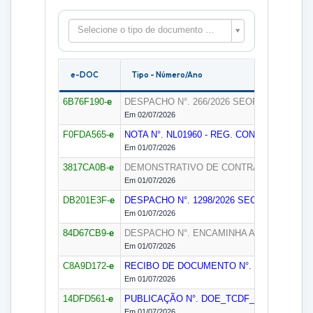
Selecione o tipo de documento para filtrar as peças
e-DOC
Tipo - Número/Ano
6B76F190-
e
DESPACHO N°. 266/2026
SEORC
Em 02/07/2026
F0FDA565-
e
NOTA N°. NL01960 - REG. CONTRATO/2026
Em 01/07/2026
3817CA0B-
e
DEMONSTRATIVO DE CONTRATO – SIGGO N
Em 01/07/2026
DB201E3F-
e
DESPACHO N°. 1298/2026
SECOF
Em 01/07/2026
84D67CB9-
e
DESPACHO N°. ENCAMINHA AO EXECUTOR
Em 01/07/2026
C8A9D172-
e
RECIBO DE DOCUMENTO N°. CT_24_26_VI
Em 01/07/2026
14DFD561-
e
PUBLICAÇÃO N°. DOE_TCDF_Nº 74/2026
SE
Em 01/07/2026