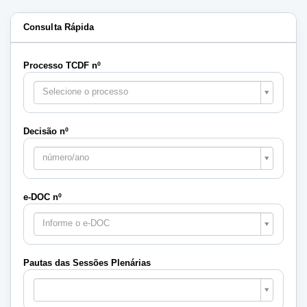
Consulta Rápida
Processo TCDF nº
Selecione o processo
Decisão nº
número/ano
e-DOC nº
Informe o e-DOC
Pautas das Sessões Plenárias
Pautas
das
Sessões