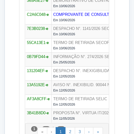
365A5E27-
e
DEMONSTRATIVO DE CONTRATO – SIGGO N
Em 10/06/2026
C2A6C048-
e
COMPROVANTE DE CONSULTA DE REGULAR
Em 10/06/2026
7E3B0238-
e
DESPACHO N°. 1141/2026
SECOF
Em 10/06/2026
55CA13E1-
e
TERMO DE RETIRADA
SECOF
Em 10/06/2026
0B79FD44-
e
INFORMAÇÃO N°. 274/2026
SEGEDAM
Em 25/05/2026
131204EF-
e
DESPACHO N°. INEXIGIBILIDADE 90044/20
Em 12/05/2026
13A5192E-
e
AVISO N°. INEXIBILID. 90044 NO PNCP/202
Em 12/05/2026
AF3A8CFF-
e
TERMO DE RETIRADA
SELIC
Em 12/05/2026
3B41B8D0-
e
PROPOSTA N°. VIRTUA IT/2026
SELIC
Em 11/05/2026
a
de
1
25
54
«
‹
1
2
3
›
»