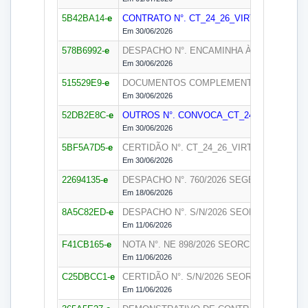
5B42BA14-
e
CONTRATO N°. CT_24_26_VIRTUAIT/2026
S
Em 30/06/2026
578B6992-
e
DESPACHO N°. ENCAMINHA À SEGEDAM/
Em 30/06/2026
515529E9-
e
DOCUMENTOS COMPLEMENTARES N°. CT_2
Em 30/06/2026
52DB2E8C-
e
OUTROS N°. CONVOCA_CT_24_26_VIRTUAI
Em 30/06/2026
5BF5A7D5-
e
CERTIDÃO N°. CT_24_26_VIRTUAIT/2026
S
Em 30/06/2026
22694135-
e
DESPACHO N°. 760/2026
SEGEDAM
Em 18/06/2026
8A5C82ED-
e
DESPACHO N°. S/N/2026
SEORC
Em 11/06/2026
F41CB165-
e
NOTA N°. NE 898/2026
SEORC
Em 11/06/2026
C25DBCC1-
e
CERTIDÃO N°. S/N/2026
SEORC
Em 11/06/2026