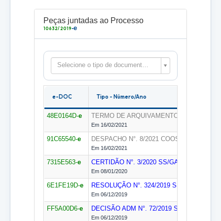
Peças juntadas ao Processo
-e
10632/2019
Selecione o tipo de documento para filtrar as peças
e-DOC
Tipo - Número/Ano
48E0164D-
e
TERMO DE ARQUIVAMENTO
COOSEP
Em 16/02/2021
91C65540-
e
DESPACHO N°. 8/2021
COOSEP
Em 16/02/2021
7315E563-
e
CERTIDÃO N°. 3/2020
SS/GAB
Em 08/01/2020
6E1FE19D-
e
RESOLUÇÃO N°. 324/2019
SS/GAB
Em 06/12/2019
FF5A00D6-
e
DECISÃO ADM N°. 72/2019
SS/GAB
Decisão
Em 06/12/2019