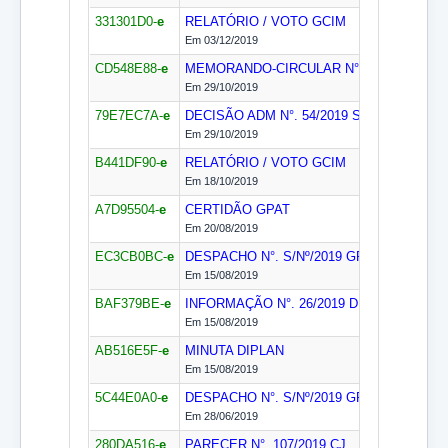
331301D0-
e
RELATÓRIO / VOTO
GCIM
Em 03/12/2019
CD548E88-
e
MEMORANDO-CIRCULAR N°. 10/2019
SS/
Em 29/10/2019
79E7EC7A-
e
DECISÃO ADM N°. 54/2019
SS/GAB
Dilig. I
Em 29/10/2019
B441DF90-
e
RELATÓRIO / VOTO
GCIM
Em 18/10/2019
A7D95504-
e
CERTIDÃO
GPAT
Em 20/08/2019
EC3CB0BC-
e
DESPACHO N°. S/Nº/2019
GPAA
Em 15/08/2019
BAF379BE-
e
INFORMAÇÃO N°. 26/2019
DIPLAN
Em 15/08/2019
AB516E5F-
e
MINUTA
DIPLAN
Em 15/08/2019
5C44E0A0-
e
DESPACHO N°. S/Nº/2019
GPAA
Em 28/06/2019
280DA516-
e
PARECER N°. 107/2019
CJ