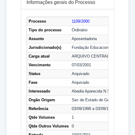
Informações gerais do Processo
Processo
1109/2000
Tipo do processo
Ordinário
Assunto
Aposentadoria
Jurisdicionado(s)
Fundação Educacional do DF
Carga atual
ARQUIVO CENTRAL - SPA
Vencimento
07/03/2001
Status
Arquivado
Fase
Arquivado
Interessado
Abadia Aparecida N.Siqueira
Orgão Origem
Sec de Estado de Gestão Administr
Referência
03/09/1999 a 03/09/1999
Qtde Volumes
1
Qtde Outros Volumes
0
Entrada
10/01/2011