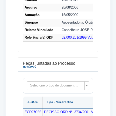
Arquivo
28/08/2006
Autuação
15/05/2000
Sinopse
Aposentadoria. Órgão: FEDF.
Relator Vinculado
Conselheiro JOSE ROBERTO DE 
Referência(s) GDF
82.000.281/1999 Vol. 1
Peças juntadas ao Processo
1109/2000
Selecione o tipo de documento para filtrar as peças
e-DOC
Tipo - Número/Ano
ECD27C65
DECISÃO ORD N°. 3734/2001
ARQCENTRAL
I