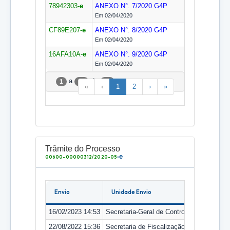
78942303-
e
ANEXO N°. 7/2020
G4P
Em 02/04/2020
CF89E207-
e
ANEXO N°. 8/2020
G4P
Em 02/04/2020
16AFA10A-
e
ANEXO N°. 9/2020
G4P
Em 02/04/2020
a
de
1
25
30
«
‹
1
2
›
»
Trâmite do Processo
-e
00600-00000312/2020-05
Envio
Unidade Envio
16/02/2023 14:53
Secretaria-Geral de Controle Externo
22/08/2022 15:36
Secretaria de Fiscalização de Áreas Soci