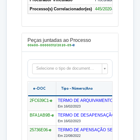
Processo(s) Correlacionador(es)
445/2020
-e
,
445/2020
-e
Peças juntadas ao Processo
-e
00600-00000312/2020-05
Selecione o tipo de documento para filtrar as peças
e-DOC
Tipo - Número/Ano
2FC639C1-
e
TERMO DE ARQUIVAMENTO
SEGECEX
Em 16/02/2023
BFA1AB9B-
e
TERMO DE DESAPENSAÇÃO
SEGECEX
Em 16/02/2023
25736E06-
e
TERMO DE APENSAÇÃO
SEGECEX
Em 22/08/2022