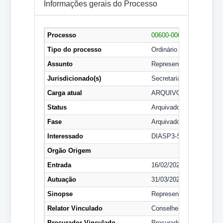
Informações gerais do Processo
Processo
00600-00000312/2020-0
Tipo do processo
Ordinário
Assunto
Representação
Jurisdicionado(s)
Secretaria de Estado de 
Carga atual
ARQUIVO CENTRAL - 
Status
Arquivado
Fase
Arquivado
Interessado
DIASP3-SEASP
Orgão Origem
Entrada
16/02/2023
Autuação
31/03/2020
Sinopse
Representação nº 2/2020–
Relator Vinculado
Conselheiro Manoel Pau
Procurador Vinculado
Procurador Marcos Felip