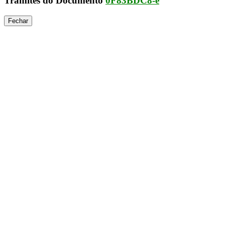
Trâmites do Documento
0F83BDC8-
e
Fechar