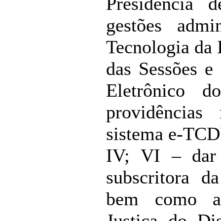
Presidência 
gestões admi
Tecnologia da 
das Sessões e
Eletrônico 
providências 
sistema e-TCDF
IV; VI – dar 
subscritora d
bem como ao
Justiça do Dis