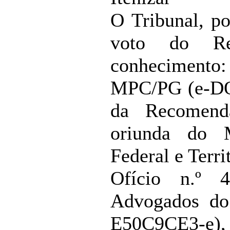
O Tribunal, p
voto do Re
conhecimento
MPC/PG (e-DO
da Recomend
oriunda do M
Federal e Ter
Ofício n.º 
Advogados do
E50C9CE3-e), 