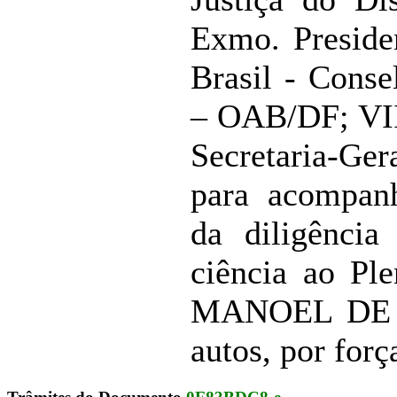
Exmo. Presid
Brasil - Conse
– OAB/DF; VII 
Secretaria-G
para acompan
da diligência
ciência ao Pl
MANOEL DE A
autos, por forç