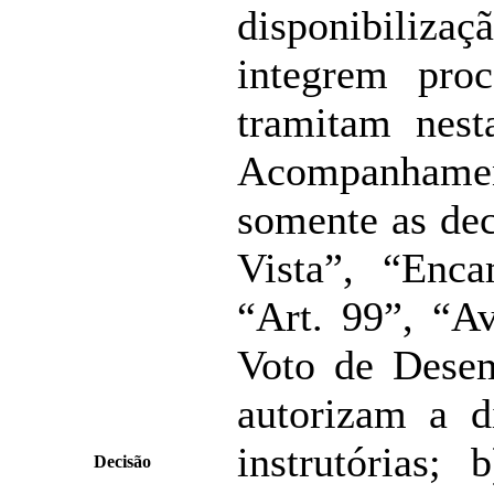
disponibilizaç
integrem pro
tramitam nes
Acompanhame
somente as dec
Vista”, “Enca
“Art. 99”, “Av
Voto de Desem
autorizam a d
instrutórias;
Decisão