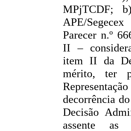
MPjTCDF; b)
APE/Segecex
Parecer n.º 6
II – consider
item II da De
mérito, ter 
Representaç
decorrência do 
Decisão Admin
assente as 