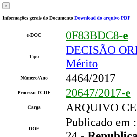
×
Informações gerais do Documento
Download do arquivo PDF
0F83BDC8-
e
e-DOC
DECISÃO ORD 
Tipo
Mérito
4464/2017
Número/Ano
20647/2017
-e
Processo TCDF
ARQUIVO CE
Carga
Publicado em :
DOE
24 -
Republica